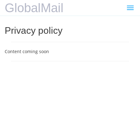
GlobalMail
Gezi
değiş
Privacy policy
Content coming soon